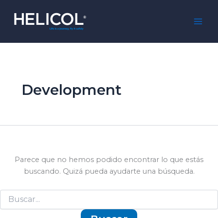
Ir
al
Mai
contenido
Men
Development
Parece que no hemos podido encontrar lo que estás
buscando. Quizá pueda ayudarte una búsqueda.
Buscar
por: